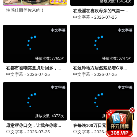
高清免费
肖申克的救赎
希望与自由 · 1994
9.7
1994
980影视·永久免费