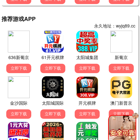
高清免费
流浪地球3
国产科幻巅峰 · 2025
9.9
2025
980影视·永久免费