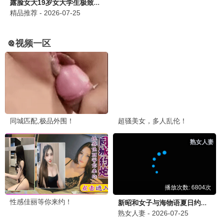
高清免费
大江大河3
改革史诗 · 2025
9.4
2025
980影视·永久免费