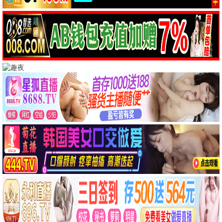
高清免费
咒术回战·死灭回游
五条悟高燃 · 2025
9.8
2025
980影视·永久免费